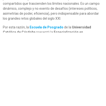
compartidos que trascienden los límites nacionales. Es un campo
dinámico, complejo y no exento de desafíos (intereses políticos,
asimetrías de poder, eficiencia), pero indispensable para abordar
los grandes retos globales del siglo XXI.
Por esta razón, la
Escuela de Posgrado
de la
Universidad
Católica de Córdoba
presentó la
Especialización en
Cooperación Internacional
, cuya primera cohorte se puso en
marcha en mayo. Entrevistamos a la docente Silvana Rufail,
experta en la evaluación de proyectos de cooperación
internacional, materia que dicta en esta carrera. Se ha
desempeñado como directora de Enlace con PNUD y UNOPS en
Argentina, impulsando mecanismos de monitoreo y evaluación con
enfoque participativo e inclusivo, entre otras actividades.
¿Qué es un proyecto de Cooperación Internacional? ¿Tenemos
ejemplos en nuestra región?
-Un proyecto de Cooperación Internacional es una iniciativa en la
que actores de distintos países colaboran para resolver desafíos
comunes: desarrollo local, salud, cambio climático, educación, entre
otros. No se trata solo de transferir fondos, sino de compartir