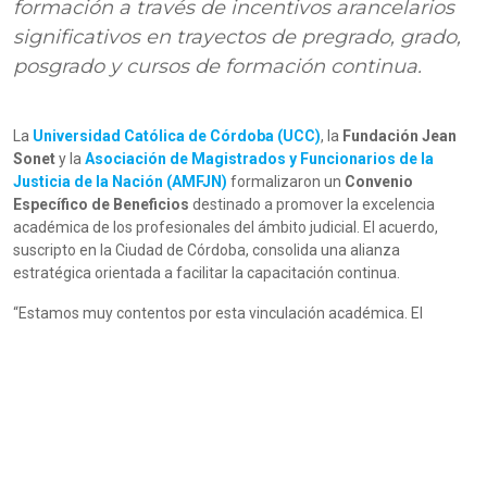
formación a través de incentivos arancelarios
significativos en trayectos de pregrado, grado,
posgrado y cursos de formación continua.
La
Universidad Católica de Córdoba (UCC)
, la
Fundación Jean
Sonet
y la
Asociación de Magistrados y Funcionarios de la
Justicia de la Nación (AMFJN)
formalizaron un
Convenio
Específico de Beneficios
destinado a promover la excelencia
académica de los profesionales del ámbito judicial. El acuerdo,
suscripto en la Ciudad de Córdoba, consolida una alianza
estratégica orientada a facilitar la capacitación continua.
“Estamos muy contentos por esta vinculación académica. El
principal interés que despierta este convenio en nuestros
asociados es que podrán acceder a las carreras de posgrado que
ofrece esta casa de altos estudios”, destacó Andrés Basso,
presidente de la Asociación, quien firmó el acuerdo junto con el
decano de la
Escuela de Posgrado
, Daniel Pavón Piscitello.
El beneficio central consiste en un descuento del 20% aplicable a