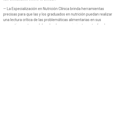
— La Especialización en Nutrición Clínica brinda herramientas
precisas para que las y los graduados en nutrición puedan realizar
una lectura crítica de las problemáticas alimentarias en sus
respectivos entornos laborales. Los conocimientos actualizados
que se imparten, tanto en las instancias teóricas como prácticas,
garantizan que el profesional tenga acceso a información validada
y pertinente para los diversos escenarios en los que estamos
inmersos. Asimismo, a lo largo del cursado de la carrera, los
estudiantes desarrollan habilidades blandas fundamentales que
fortalecen su ejercicio profesional, tales como la capacidad de
integrarse a equipos interdisciplinarios, la resolución de problemas
complejos, el liderazgo, la empatía y la autonomía.
El valor de la práctica en
centros de salud
La carrera cuenta con convenios de práctica en instituciones como
la Clínica Universitaria Reina Fabiola, el Sanatorio Allende y el Nuevo
Hospital San Roque, entre otros.
¿Cómo impacta esta inserción
en entornos clínicos reales y de alta complejidad en la calidad